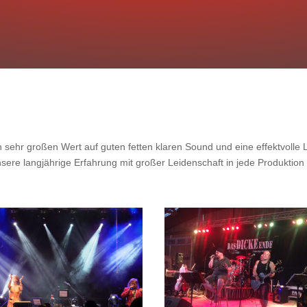
en sehr großen Wert auf guten fetten klaren Sound und eine effektvolle 
sere langjährige Erfahrung mit großer Leidenschaft in jede Produktion 